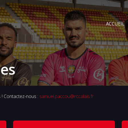
ACCUEIL
res
s ! Contactez-nous :
samuel.paccou@rccalais.fr